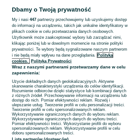
Odświeżono dnia 03 sierpnia 2026
Dbamy o Twoją prywatność
My i nasi
447
partnerzy przechowujemy lub uzyskujemy dostęp
Praca na produkcji - Operator
do informacji na urządzeniu, takich jak unikalne identyfikatory w
Techniczny (m/k)
plikach cookie w celu przetwarzania danych osobowych.
R. Twining and Company sp. z o.o.
Użytkownik może zaakceptować wybory lub zarządzać nimi,
klikając poniżej lub w dowolnym momencie na stronie polityki
6 750 - 7 500 zł / mies. brutto
prywatności. Te wybory będą sygnalizowane naszym partnerom
Swarzędz
Pełny etat
i nie będą miały wpływu na dane przeglądania.
Polityka
Umowa o pracę
cookies,
Polityka Prywatności
Wraz z naszymi partnerami przetwarzamy dane w celu
Odpowiednie doświadczenie zawodowe
zapewnienia:
Dyspozycyjność: Praca zmianowa
Użycie dokładnych danych geolokalizacyjnych. Aktywne
Miejsce pracy: W siedzibie firmy
Rekrutacja online
skanowanie charakterystyki urządzenia do celów identyfikacji.
Rozumienie odbiorców dzięki statystyce lub kombinacji danych
z różnych źródeł. Przechowywanie informacji na urządzeniu lub
Odświeżono dnia 03 sierpnia 2026
dostęp do nich. Pomiar efektywności reklam. Rozwój i
ulepszanie usług. Tworzenie profili w celu personalizacji treści.
Tworzenie profili w celu spersonalizowanych reklam.
Wykorzystywanie ograniczonych danych do wyboru reklam.
Wykorzystywanie ograniczonych danych do wyboru treści.
Pomiar efektywności treści. Wykorzystanie profili do wyboru
spersonalizowanych reklam. Wykorzystywanie profili w celu
doboru spersonalizowanych treści.
Lista partnerów (dostawców)