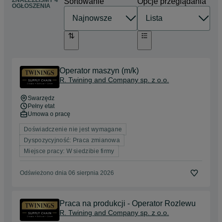
ZNALEŹLIŚMY 4
Sortowanie
Opcje przeglądania
OGŁOSZENIA
Operator maszyn (m/k)
R. Twining and Company sp. z o.o.
Swarzędz
Pełny etat
Umowa o pracę
Doświadczenie nie jest wymagane
Dyspozycyjność: Praca zmianowa
Miejsce pracy: W siedzibie firmy
Odświeżono dnia 06 sierpnia 2026
Praca na produkcji - Operator Rozlewu
R. Twining and Company sp. z o.o.